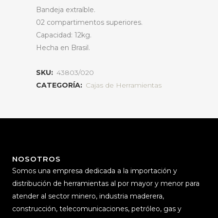
Bandeja extraíble.
02 compartimentos superiores.
Capacidad: 12kg.
Hecha en Brasil.
SKU:
43803/020
CATEGORÍA:
Cajas de Herramientas
NOSOTROS
Somos una empresa dedicada a la importación y
distribución de herramientas al por mayor y menor para
atender al sector minero, industria maderera,
construcción, telecomunicaciones, petróleo, gas y